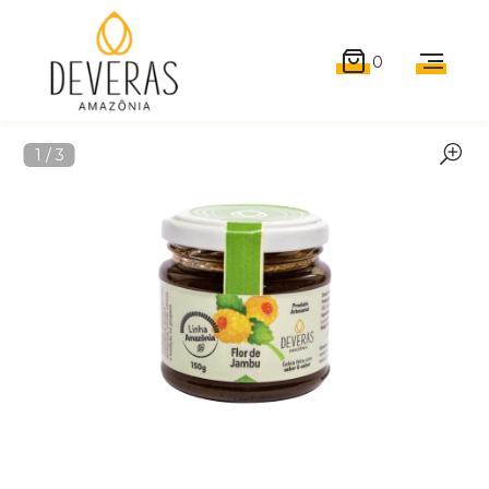
0
1
/
3