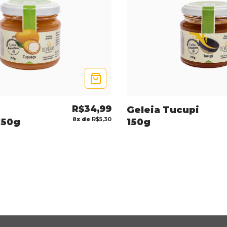
R$34,99
Geleia Tucupi
8
x de
R$5,30
150g
150g