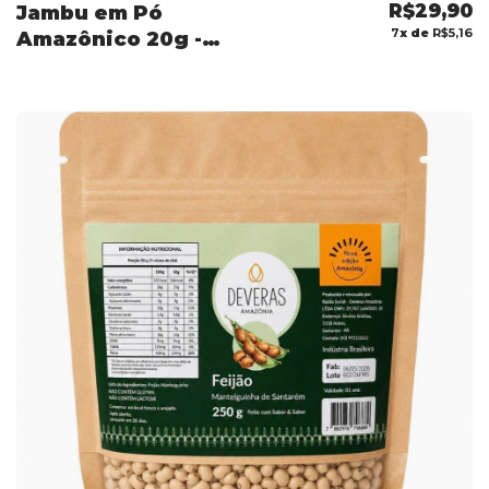
R$29,90
Jambu em Pó
7
x de
R$5,16
Amazônico 20g -
Tempero para
Tacacá e Tucupi