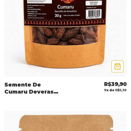
R$39,90
Semente De
9
x de
R$5,39
Cumaru Deveras
Amazônia- Fava
Tonka Baunilha
30g