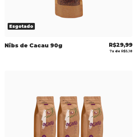
Esgotado
R$29,99
Nibs de Cacau 90g
7
x de
R$5,18