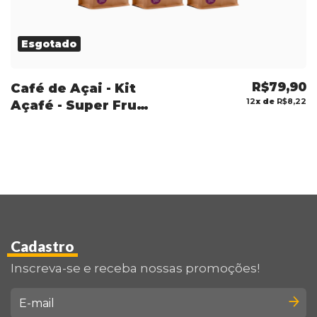
Esgotado
R$79,90
Café de Açai - Kit
12
x de
R$8,22
Açafé - Super Fruto
da Amazônia
Cadastro
Inscreva-se e receba nossas promoções!