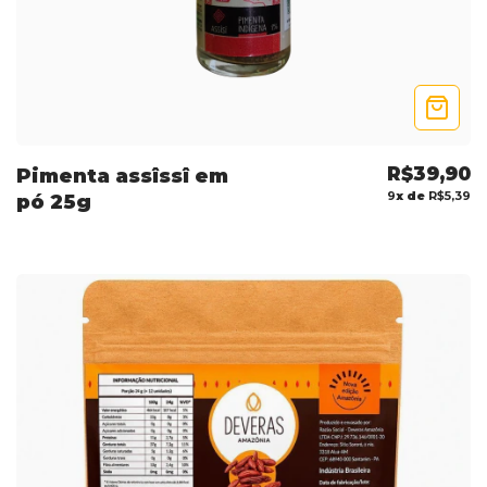
R$39,90
Pimenta assîssî em
9
x de
R$5,39
pó 25g