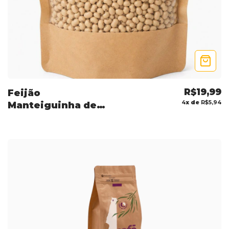
R$19,99
Feijão
4
x de
R$5,94
Manteiguinha de
Santarém 250g