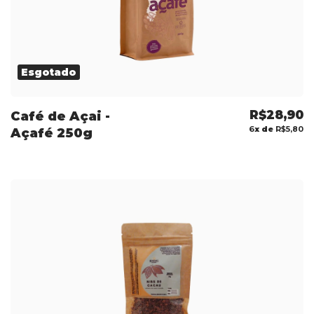
Esgotado
R$28,90
Café de Açai -
6
x de
R$5,80
Açafé 250g